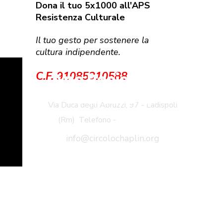
Dona il tuo 5x1000 all'APS
Resistenza Culturale
Il tuo gesto per sostenere la
cultura indipendente.
Aps Resistenza
C.F. 91085310588
Culturale
Via Duca degli Abruzzi, 97 - Ladispoli
(Rm) Telefono -
3283142297
info@circolochaplin.org