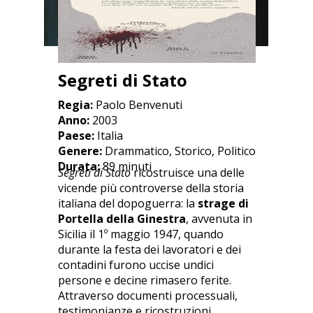
Segreti di Stato
Regia:
Paolo Benvenuti
Anno:
2003
Paese:
Italia
Genere:
Drammatico, Storico, Politico
Durata:
89 minuti
Segreti di Stato
ricostruisce una delle
vicende più controverse della storia
italiana del dopoguerra: la
strage di
Portella della Ginestra
, avvenuta in
Sicilia il 1º maggio 1947, quando
durante la festa dei lavoratori e dei
contadini furono uccise undici
persone e decine rimasero ferite.
Attraverso documenti processuali,
testimonianze e ricostruzioni