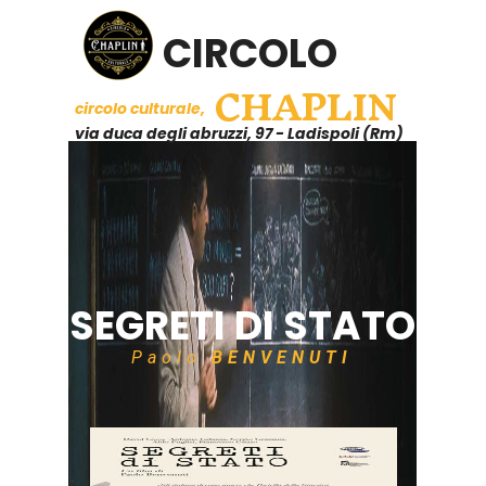
CIRCOLO
CHAPLIN
circolo culturale,
via duca degli abruzzi, 97 - Ladispoli (Rm)
SEGRETI DI STATO
Paolo
BENVENUTI